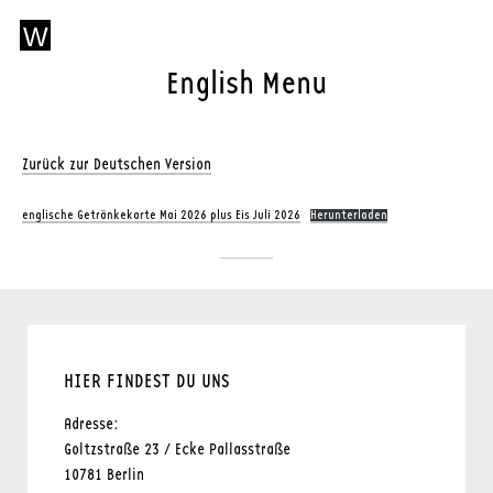
Direkt
W
Gehe
zum
zur
Inhalt
English Menu
Startseite
WINTERFELDT
von
Winterfeldt
LADEN
Laden
Zurück zur Deutschen Version
englische Getränkekarte Mai 2026 plus Eis Juli 2026
Herunterladen
Ausgewählte
Schokoladen
aus
aller
Welt
HIER FINDEST DU UNS
Adresse:
Goltzstraße 23 / Ecke Pallasstraße
10781 Berlin